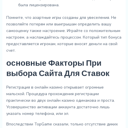
была лицензирована.
Помните, что азартные игры созданы для увеселения. Не
позволяйте потерям или выигрышам определить вашу
самооценку также настроение. Играйте со положительным
настроем, а наслаждайтесь процессом. Который тип бонуса
предоставляется игрокам, которые вносят деньги на свой
счет.
основные Факторы При
выбора Сайта Для Ставок
Регистрация в онлайн казино открывает огромные
мальской. Процедура прохождения регистрации
практически во двух онлайн казино одинакова и проста.
Усовершенство активации аккаунта достаточно лишь
указать номер телефона, или эл.
Впоследствии TopGame сказали, только отсутствие диких