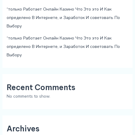
“только Работает Онлайн Казино Что Это это И Как
определено В Интернете, и Заработок И советовать По
Выбору
“только Работает Онлайн Казино Что Это это И Как
определено В Интернете, и Заработок И советовать По
Выбору
Recent Comments
No comments to show.
Archives