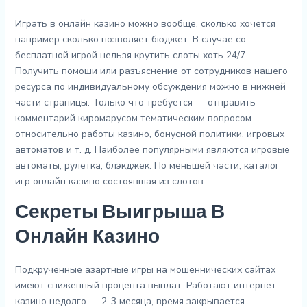
Играть в онлайн казино можно вообще, сколько хочется
например сколько позволяет бюджет. В случае со
бесплатной игрой нельзя крутить слоты хоть 24/7.
Получить помоши или разъяснение от сотрудников нашего
ресурса по индивидуальному обсуждения можно в нижней
части страницы. Только что требуется — отправить
комментарий киромарусом тематическим вопросом
относительно работы казино, бонусной политики, игровых
автоматов и т. д. Наиболее популярными являются игровые
автоматы, рулетка, блэкджек. По меньшей части, каталог
игр онлайн казино состоявшая из слотов.
Секреты Выигрыша В
Онлайн Казино
Подкрученные азартные игры на мошеннических сайтах
имеют сниженный процента выплат. Работают интернет
казино недолго — 2-3 месяца, время закрывается.