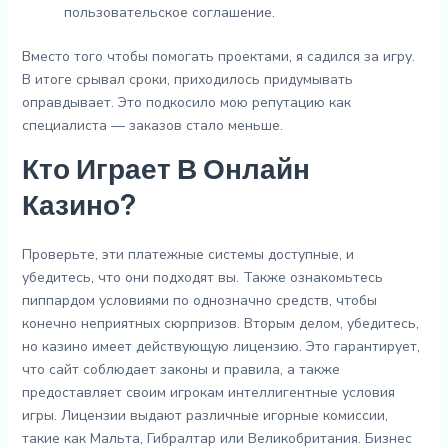
пользовательское соглашение.
Вместо того чтобы помогать проектами, я садился за игру.
В итоге срывал сроки, приходилось придумывать
оправдывает. Это подкосило мою репутацию как
специалиста — заказов стало меньше.
Кто Играет В Онлайн
Казино?
Проверьте, эти платежные системы доступные, и
убедитесь, что они подходят вы. Также ознакомьтесь
пиппардом условиями по однозначно средств, чтобы
конечно неприятных сюрпризов. Вторым делом, убедитесь,
но казино имеет действующую лицензию. Это гарантирует,
что сайт соблюдает законы и правила, а также
предоставляет своим игрокам интеллигентные условия
игры. Лицензии выдают различные игорные комиссии,
такие как Мальта, Гибралтар или Великобритания. Бизнес