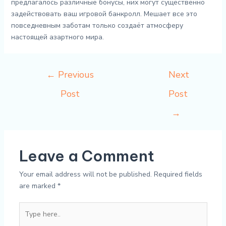
предлагалось различные бонусы, них могут существенно
задействовать ваш игровой банкролл. Мешает все это
повседневным заботам только создаёт атмосферу
настоящей азартного мира.
←
Previous
Next
Post
Post
→
Leave a Comment
Your email address will not be published.
Required fields
are marked
*
Type
here..