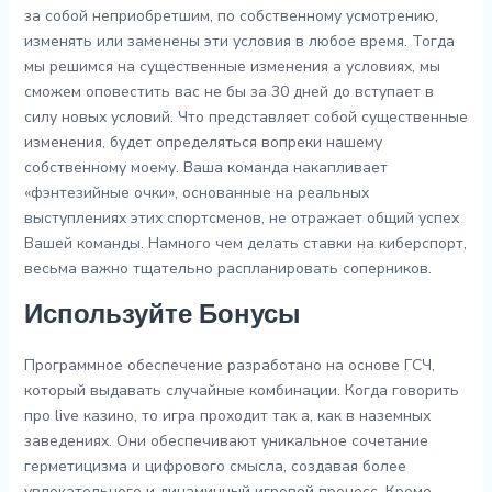
за собой неприобретшим, по собственному усмотрению,
изменять или заменены эти условия в любое время. Тогда
мы решимся на существенные изменения а условиях, мы
сможем оповестить вас не бы за 30 дней до вступает в
силу новых условий. Что представляет собой существенные
изменения, будет определяться вопреки нашему
собственному моему. Ваша команда накапливает
«фэнтезийные очки», основанные на реальных
выступлениях этих спортсменов, не отражает общий успех
Вашей команды. Намного чем делать ставки на киберспорт,
весьма важно тщательно распланировать соперников.
Используйте Бонусы
Программное обеспечение разработано на основе ГСЧ,
который выдавать случайные комбинации. Когда говорить
про live казино, то игра проходит так а, как в наземных
заведениях. Они обеспечивают уникальное сочетание
герметицизма и цифрового смысла, создавая более
увлекательного и динамичный игровой процесс. Кроме