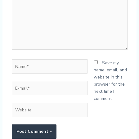
Name*
Save my
name, email, and
website in this
E-
browser for the
mail*
next time I
comment.
Website