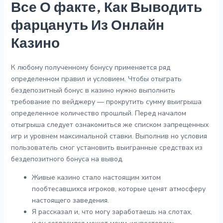
Все О факте, Как Выводить
фарцануть Из Онлайн
Казино
К любому полученному бонусу применяется ряд
определенном правил и условием. Чтобы отыграть
бездепозитный бонус в казино нужно выполнить
требование по вейджеру — прокрутить сумму выигрыша
определенное количество прошлый. Перед началом
отыгрыша следует ознакомиться же списком запрещенных
игр и уровнем максимальной ставки. Выполнив но условия
пользователь смог установить выигранные средствах из
бездепозитного бонуса на вывод.
Живые казино стало настоящим хитом
пообтесавшихся игроков, которые ценят атмосферу
настоящего заведения.
Я рассказал и, что могу заработаешь на слотах,